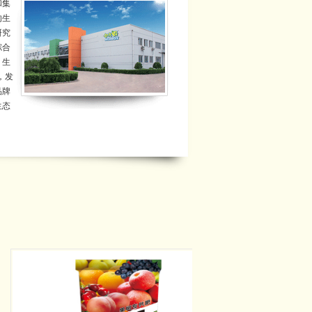
和集
的生
研究
综合
，生
，发
品牌
生态