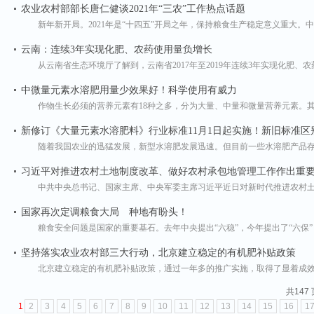
农业农村部部长唐仁健谈2021年“三农”工作热点话题
新年新开局。2021年是“十四五”开局之年，保持粮食生产稳定意义重大。
云南：连续3年实现化肥、农药使用量负增长
从云南省生态环境厅了解到，云南省2017年至2019年连续3年实现化肥、
中微量元素水溶肥用量少效果好！科学使用有威力
作物生长必须的营养元素有18种之多，分为大量、中量和微量营养元素。其
新修订《大量元素水溶肥料》行业标准11月1日起实施！新旧标准区
随着我国农业的迅猛发展，新型水溶肥发展迅速。但目前一些水溶肥产品存
习近平对推进农村土地制度改革、做好农村承包地管理工作作出重
中共中央总书记、国家主席、中央军委主席习近平近日对新时代推进农村土
国家再次定调粮食大局 种地有盼头！
粮食安全问题是国家的重要基石。去年中央提出“六稳”，今年提出了“六保”
坚持落实农业农村部三大行动，北京建立稳定的有机肥补贴政策
北京建立稳定的有机肥补贴政策，通过一年多的推广实施，取得了显着成效
共147 
1
2
3
4
5
6
7
8
9
10
11
12
13
14
15
16
1