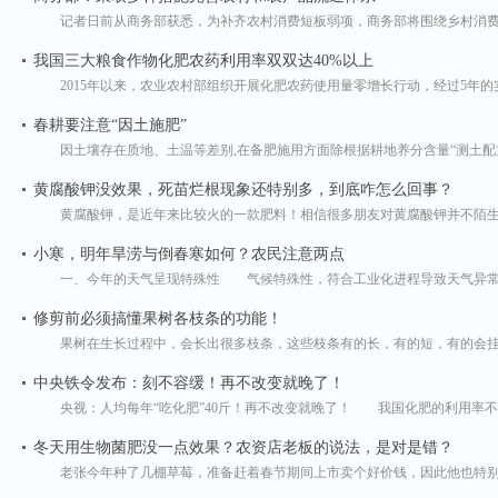
记者日前从商务部获悉，为补齐农村消费短板弱项，商务部将围绕乡村消费
我国三大粮食作物化肥农药利用率双双达40%以上
2015年以来，农业农村部组织开展化肥农药使用量零增长行动，经过5年的实
春耕要注意“因土施肥”
因土壤存在质地、土温等差别,在备肥施用方面除根据耕地养分含量“测土配方”
黄腐酸钾没效果，死苗烂根现象还特别多，到底咋怎么回事？
黄腐酸钾，是近年来比较火的一款肥料！相信很多朋友对黄腐酸钾并不陌生
小寒，明年旱涝与倒春寒如何？农民注意两点
一、今年的天气呈现特殊性 气候特殊性，符合工业化进程导致天气异常
修剪前必须搞懂果树各枝条的功能！
果树在生长过程中，会长出很多枝条，这些枝条有的长，有的短，有的会挂
中央铁令发布：刻不容缓！再不改变就晚了！
央视：人均每年“吃化肥”40斤！再不改变就晚了！ 我国化肥的利用率不
冬天用生物菌肥没一点效果？农资店老板的说法，是对是错？
老张今年种了几棚草莓，准备赶着春节期间上市卖个好价钱，因此他也特别