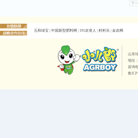
下
元和绿宝
|
中国新型肥料网
|
191农资人
|
村村乐
|
金农网
山东
地址
咨询电话
鲁IC